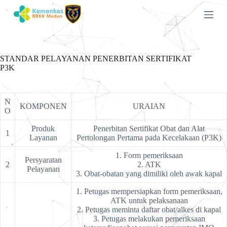
S
k
i
p
t
o
STANDAR PELAYANAN PENERBITAN SERTIFIKAT
c
P3K
o
n
t
e
N
KOMPONEN
URAIAN
n
O
t
Produk
Penerbitan Sertifikat Obat dan Alat
1
Layanan
Pertolongan Pertama pada Kecelakaan (P3K)
1. Form pemeriksaan
Persyaratan
2
2. ATK
Pelayanan
3. Obat-obatan yang dimiliki oleh awak kapal
1. Petugas mempersiapkan form pemeriksaan,
ATK untuk pelaksanaan
2. Petugas meminta daftar obat/alkes di kapal
3. Petugas melakukan pemeriksaan