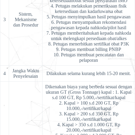
ketersediaanobat sesuai persyaratan IMO
4. Petugas melakukan pemeriksaan fisik
ketersediaan dan kadarluwarsa obat
Sistem,
5. Petugas menyimpulkan hasil pengawasan
3
Mekanisme
6. Petugas menyampaikan rekomendasi
dan Prosedur
pengawasan kepada nahkoda/pilot hasil
7. Petugas memberitahukan kepada nahkoda
untuk melengkapi persediaan obat/alkes
8. Petugas menerbitkan sertifikat obat P3K
9. Petugas membuat billing PNBP
10. Petugas membuat pencatatan dan
pelaporan
Jangka Waktu
4
Dilakukan selama kurang lebih 15-20 menit.
Penyelesaian
Dikenakan biaya yang berbeda sesuai dengan
ukuran GT (Gross Tonnage) kapal : 1. Kapal
s.d 100 GT, Rp 5.000,-/sertifikat/kapal
2. Kapal > 100 s.d 200 GT, Rp
10.000,-/sertifikat/kapal
3. Kapal > 200 s.d 350 GT, Rp
15.000,-/sertifikat/kapal
4. Kapal > 350 s.d 1.000 GT, Rp
20.000,-/sertifikat/kapal