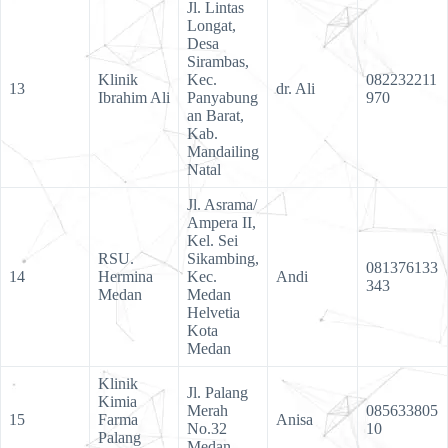
Jl. Lintas
Longat,
Desa
Sirambas,
Klinik
Kec.
082232211
13
dr. Ali
Ibrahim Ali
Panyabung
970
an Barat,
Kab.
Mandailing
Natal
Jl. Asrama/
Ampera II,
Kel. Sei
RSU.
Sikambing,
081376133
14
Hermina
Kec.
Andi
343
Medan
Medan
Helvetia
Kota
Medan
Klinik
Jl. Palang
Kimia
Merah
085633805
15
Farma
Anisa
No.32
10
Palang
Medan