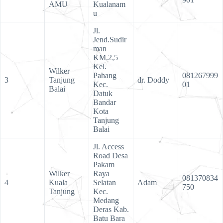
AMU
Kualanam
u
Jl.
Jend.Sudir
man
KM.2,5
Kel.
Wilker
Pahang
081267999
3
Tanjung
dr. Doddy
Kec.
01
Balai
Datuk
Bandar
Kota
Tanjung
Balai
Jl. Access
Road Desa
Pakam
Wilker
Raya
081370834
4
Kuala
Selatan
Adam
750
Tanjung
Kec.
Medang
Deras Kab.
Batu Bara