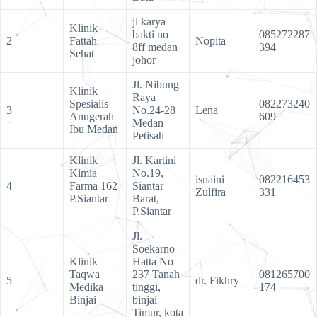
jl karya
Klinik
bakti no
085272287
2
Fattah
Nopita
8ff medan
394
Sehat
johor
Jl. Nibung
Klinik
Raya
Spesialis
082273240
3
No.24-28
Lena
Anugerah
609
Medan
Ibu Medan
Petisah
Klinik
Jl. Kartini
Kimia
No.19,
isnaini
082216453
4
Farma 162
Siantar
Zulfira
331
P.Siantar
Barat,
P.Siantar
Jl.
Soekarno
Klinik
Hatta No
Taqwa
237 Tanah
081265700
5
dr. Fikhry
Medika
tinggi,
174
Binjai
binjai
Timur, kota