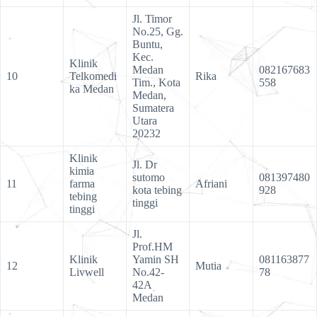
Jl. Timor
No.25, Gg.
Buntu,
Kec.
Klinik
Medan
082167683
10
Telkomedi
Rika
Tim., Kota
558
ka Medan
Medan,
Sumatera
Utara
20232
Klinik
Jl. Dr
kimia
sutomo
081397480
11
farma
Afriani
kota tebing
928
tebing
tinggi
tinggi
Jl.
Prof.HM
Klinik
Yamin SH
081163877
12
Mutia
Livwell
No.42-
78
42A
Medan