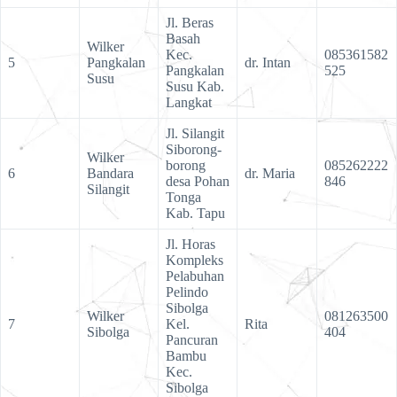
Jl. Beras
Basah
Wilker
Kec.
085361582
5
Pangkalan
dr. Intan
Pangkalan
525
Susu
Susu Kab.
Langkat
Jl. Silangit
Siborong-
Wilker
borong
085262222
6
Bandara
dr. Maria
desa Pohan
846
Silangit
Tonga
Kab. Tapu
Jl. Horas
Kompleks
Pelabuhan
Pelindo
Sibolga
Wilker
081263500
7
Kel.
Rita
Sibolga
404
Pancuran
Bambu
Kec.
Sibolga