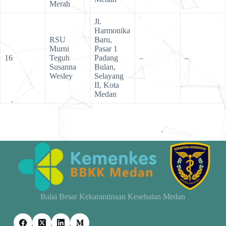
Merah
Jl.
Harmonika
RSU
Baru,
Murni
Pasar 1
16
Teguh
Padang
–
–
Susanna
Bulan,
Wesley
Selayang
II, Kota
Medan
Balai Besar Kekarantinaan Kesehatan Medan