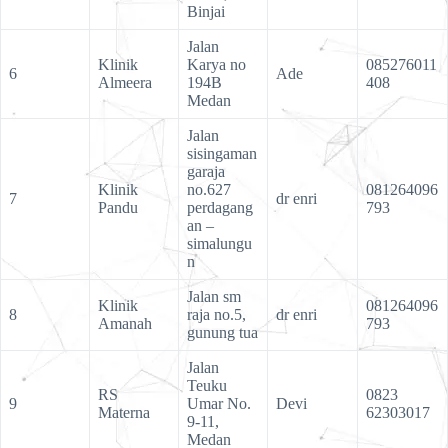
Binjai
Jalan
Klinik
Karya no
085276011
6
Ade
Almeera
194B
408
Medan
Jalan
sisingaman
garaja
Klinik
no.627
081264096
7
dr enri
Pandu
perdagang
793
an –
simalungu
n
Jalan sm
Klinik
081264096
8
raja no.5,
dr enri
Amanah
793
gunung tua
Jalan
Teuku
RS
0823
9
Umar No.
Devi
Materna
62303017
9-11,
Medan