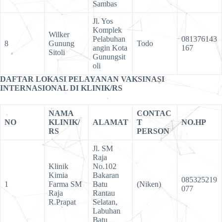
Sambas
Jl. Yos
Komplek
Wilker
Pelabuhan
081376143
8
Gunung
Todo
angin Kota
167
Sitoli
Gunungsit
oli
DAFTAR LOKASI PELAYANAN VAKSINASI
INTERNASIONAL DI KLINIK/RS
NAMA
CONTAC
NO
KLINIK/
ALAMAT
T
NO.HP
RS
PERSON
Jl. SM
Raja
Klinik
No.102
Kimia
Bakaran
085325219
1
Farma SM
Batu
(Niken)
077
Raja
Rantau
R.Prapat
Selatan,
Labuhan
Batu