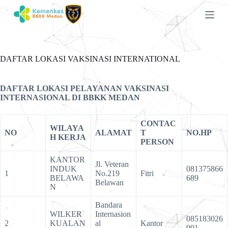
S
k
i
p
t
o
DAFTAR LOKASI VAKSINASI INTERNATIONAL
c
o
n
DAFTAR LOKASI PELAYANAN VAKSINASI
t
INTERNASIONAL DI BBKK MEDAN
e
n
t
CONTAC
WILAYA
NO
ALAMAT
T
NO.HP
H KERJA
PERSON
KANTOR
Jl. Veteran
INDUK
081375866
1
No.219
Fitri
BELAWA
689
Belawan
N
Bandara
WILKER
Internasion
085183026
2
KUALAN
al
Kantor
901