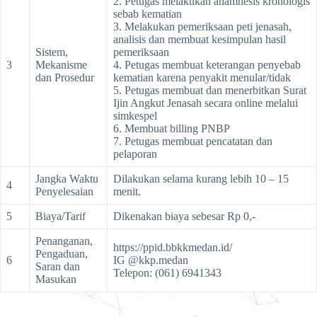
2. Petugas melakukan anamnesis kronologis
sebab kematian
3. Melakukan pemeriksaan peti jenasah,
analisis dan membuat kesimpulan hasil
Sistem,
pemeriksaan
3
Mekanisme
4. Petugas membuat keterangan penyebab
dan Prosedur
kematian karena penyakit menular/tidak
5. Petugas membuat dan menerbitkan Surat
Ijin Angkut Jenasah secara online melalui
simkespel
6. Membuat billing PNBP
7. Petugas membuat pencatatan dan
pelaporan
Jangka Waktu
Dilakukan selama kurang lebih 10 – 15
4
Penyelesaian
menit.
5
Biaya/Tarif
Dikenakan biaya sebesar Rp 0,-
Penanganan,
https://ppid.bbkkmedan.id/
Pengaduan,
6
IG @kkp.medan
Saran dan
Telepon: (061) 6941343
Masukan