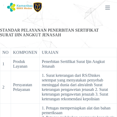
S
k
i
p
t
o
STANDAR PELAYANAN PENERBITAN SERTIFIKAT
c
SURAT IJIN ANGKUT JENASAH
o
n
t
e
NO
KOMPONEN
URAIAN
n
t
Produk
Penerbitan Sertifikat Surat Ijin Angkut
1
Layanan
Jenasah
1. Surat keterangan dari RS/Dinkes
setempat yang menyatakan penyebab
Persyaratan
meninggal dunia dari alm/almh Surat
2
Pelayanan
keterangan pengawetan jenasah 2. Surat
keterangan pengawetan jenazah 3. Surat
keterangan rekomendasi kepolisian
1. Petugas mempersiapkan alat dan bahan
pemeriksaan