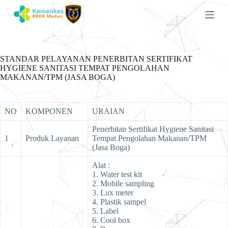
S
k
i
p
t
o
STANDAR PELAYANAN PENERBITAN SERTIFIKAT
c
HYGIENE SANITASI TEMPAT PENGOLAHAN
o
MAKANAN/TPM (JASA BOGA)
n
t
e
n
NO
KOMPONEN
URAIAN
t
Penerbitan Sertifikat Hygiene Sanitasi
1
Produk Layanan
Tempat Pengolahan Makanan/TPM
(Jasa Boga)
Alat :
1. Water test kit
2. Mobile sampling
3. Lux meter
4. Plastik sampel
5. Label
6. Cool box