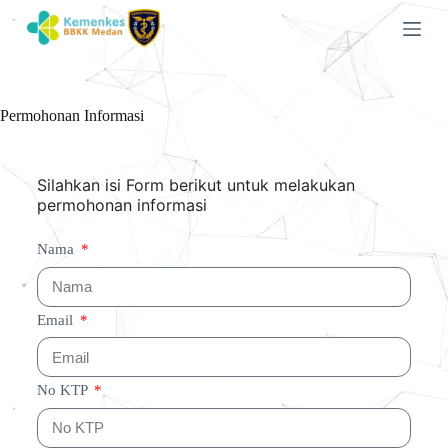
S
k
i
p
t
o
Permohonan Informasi
c
o
n
t
Silahkan isi Form berikut untuk melakukan
e
permohonan informasi
n
t
Nama
Email
No KTP