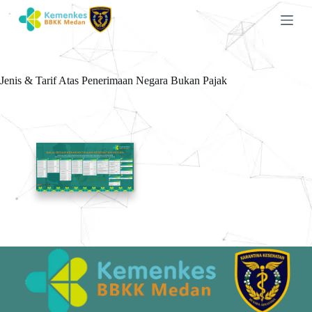
S
k
i
p
t
o
Jenis & Tarif Atas Penerimaan Negara Bukan Pajak
c
o
n
t
e
n
t