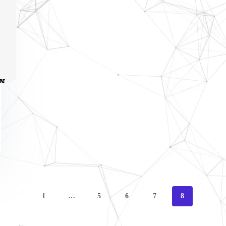
1
…
5
6
7
8