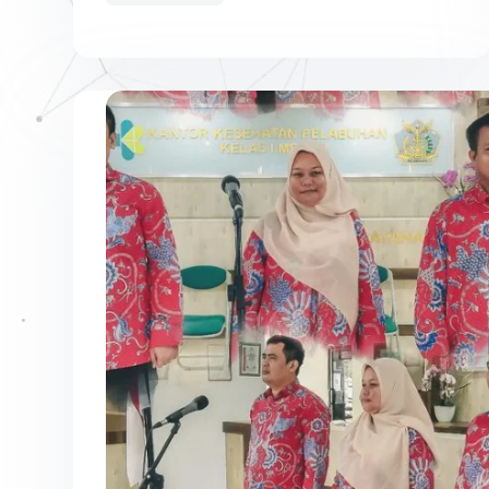
Jemaah
Haji
Kloter
KNO-
002