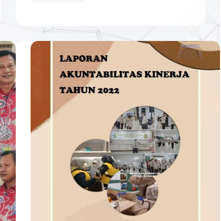
Jemaah
Haji
Kloter
KNO-
001