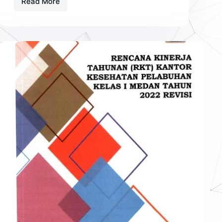
Read More
Informasi
Paket
&
PERBEKKES
Kesehatan
Haji
1444H/2023M