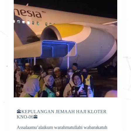
🕋KEPULANGAN JEMAAH HAJI KLOTER
KNO-06🕋
Assalaamu’alaikum warahmatullahi wabarakatuh