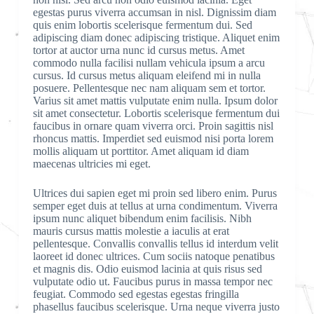
egestas purus viverra accumsan in nisl. Dignissim diam
quis enim lobortis scelerisque fermentum dui. Sed
adipiscing diam donec adipiscing tristique. Aliquet enim
tortor at auctor urna nunc id cursus metus. Amet
commodo nulla facilisi nullam vehicula ipsum a arcu
cursus. Id cursus metus aliquam eleifend mi in nulla
posuere. Pellentesque nec nam aliquam sem et tortor.
Varius sit amet mattis vulputate enim nulla. Ipsum dolor
sit amet consectetur. Lobortis scelerisque fermentum dui
faucibus in ornare quam viverra orci. Proin sagittis nisl
rhoncus mattis. Imperdiet sed euismod nisi porta lorem
mollis aliquam ut porttitor. Amet aliquam id diam
maecenas ultricies mi eget.
Ultrices dui sapien eget mi proin sed libero enim. Purus
semper eget duis at tellus at urna condimentum. Viverra
ipsum nunc aliquet bibendum enim facilisis. Nibh
mauris cursus mattis molestie a iaculis at erat
pellentesque. Convallis convallis tellus id interdum velit
laoreet id donec ultrices. Cum sociis natoque penatibus
et magnis dis. Odio euismod lacinia at quis risus sed
vulputate odio ut. Faucibus purus in massa tempor nec
feugiat. Commodo sed egestas egestas fringilla
phasellus faucibus scelerisque. Urna neque viverra justo