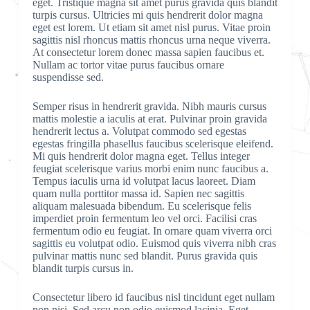
eget. Tristique magna sit amet purus gravida quis blandit
turpis cursus. Ultricies mi quis hendrerit dolor magna
eget est lorem. Ut etiam sit amet nisl purus. Vitae proin
sagittis nisl rhoncus mattis rhoncus urna neque viverra.
At consectetur lorem donec massa sapien faucibus et.
Nullam ac tortor vitae purus faucibus ornare
suspendisse sed.
Semper risus in hendrerit gravida. Nibh mauris cursus
mattis molestie a iaculis at erat. Pulvinar proin gravida
hendrerit lectus a. Volutpat commodo sed egestas
egestas fringilla phasellus faucibus scelerisque eleifend.
Mi quis hendrerit dolor magna eget. Tellus integer
feugiat scelerisque varius morbi enim nunc faucibus a.
Tempus iaculis urna id volutpat lacus laoreet. Diam
quam nulla porttitor massa id. Sapien nec sagittis
aliquam malesuada bibendum. Eu scelerisque felis
imperdiet proin fermentum leo vel orci. Facilisi cras
fermentum odio eu feugiat. In ornare quam viverra orci
sagittis eu volutpat odio. Euismod quis viverra nibh cras
pulvinar mattis nunc sed blandit. Purus gravida quis
blandit turpis cursus in.
Consectetur libero id faucibus nisl tincidunt eget nullam
non nisi. Sed arcu non odio euismod lacinia. Eget