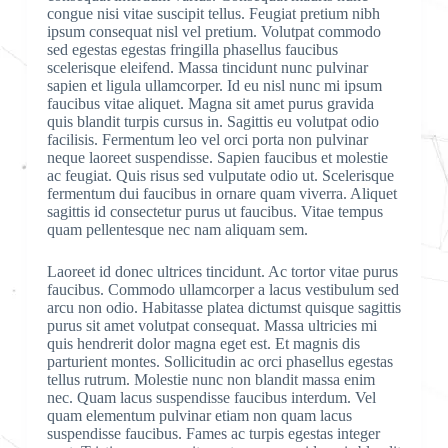
congue nisi vitae suscipit tellus. Feugiat pretium nibh
ipsum consequat nisl vel pretium. Volutpat commodo
sed egestas egestas fringilla phasellus faucibus
scelerisque eleifend. Massa tincidunt nunc pulvinar
sapien et ligula ullamcorper. Id eu nisl nunc mi ipsum
faucibus vitae aliquet. Magna sit amet purus gravida
quis blandit turpis cursus in. Sagittis eu volutpat odio
facilisis. Fermentum leo vel orci porta non pulvinar
neque laoreet suspendisse. Sapien faucibus et molestie
ac feugiat. Quis risus sed vulputate odio ut. Scelerisque
fermentum dui faucibus in ornare quam viverra. Aliquet
sagittis id consectetur purus ut faucibus. Vitae tempus
quam pellentesque nec nam aliquam sem.
Laoreet id donec ultrices tincidunt. Ac tortor vitae purus
faucibus. Commodo ullamcorper a lacus vestibulum sed
arcu non odio. Habitasse platea dictumst quisque sagittis
purus sit amet volutpat consequat. Massa ultricies mi
quis hendrerit dolor magna eget est. Et magnis dis
parturient montes. Sollicitudin ac orci phasellus egestas
tellus rutrum. Molestie nunc non blandit massa enim
nec. Quam lacus suspendisse faucibus interdum. Vel
quam elementum pulvinar etiam non quam lacus
suspendisse faucibus. Fames ac turpis egestas integer